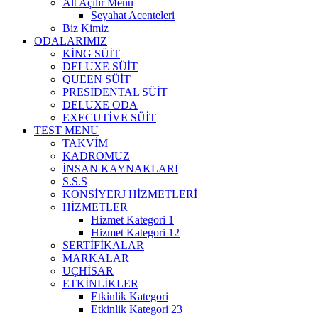
Alt Açılır Menü
Seyahat Acenteleri
Biz Kimiz
ODALARIMIZ
KİNG SÜİT
DELUXE SÜİT
QUEEN SÜİT
PRESİDENTAL SÜİT
DELUXE ODA
EXECUTİVE SÜİT
TEST MENU
TAKVİM
KADROMUZ
İNSAN KAYNAKLARI
S.S.S
KONSİYERJ HİZMETLERİ
HİZMETLER
Hizmet Kategori 1
Hizmet Kategori 12
SERTİFİKALAR
MARKALAR
UÇHİSAR
ETKİNLİKLER
Etkinlik Kategori
Etkinlik Kategori 23