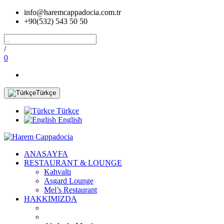
info@haremcappadocia.com.tr
+90(532) 543 50 50
/
0
Türkçe
Türkçe
English
ANASAYFA
RESTAURANT & LOUNGE
Kahvaltı
Asgard Lounge
Mel’s Restaurant
HAKKIMIZDA