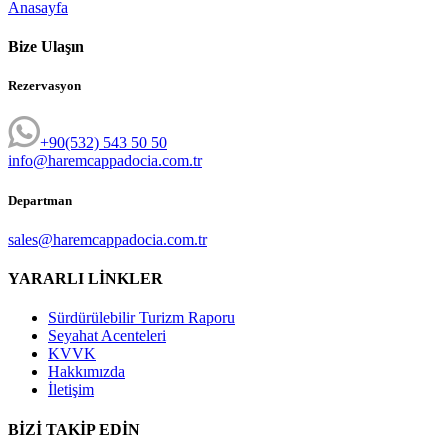
Anasayfa
Bize Ulaşın
Rezervasyon
+90(532) 543 50 50
info@haremcappadocia.com.tr
Departman
sales@haremcappadocia.com.tr
YARARLI LİNKLER
Sürdürülebilir Turizm Raporu
Seyahat Acenteleri
KVVK
Hakkımızda
İletişim
BİZİ TAKİP EDİN